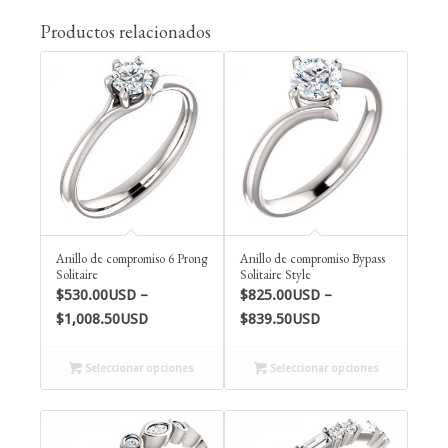
Productos relacionados
Anillo de compromiso 6 Prong
Anillo de compromiso Bypass
Solitaire
Solitaire Style
$
530.00USD
–
$
825.00USD
–
Price
Price
$
1,008.50USD
$
839.50USD
range:
range:
$530.00USD
$825.00USD
Seleccionar opciones
Seleccionar opciones
through
through
$1,008.50USD
$839.50USD