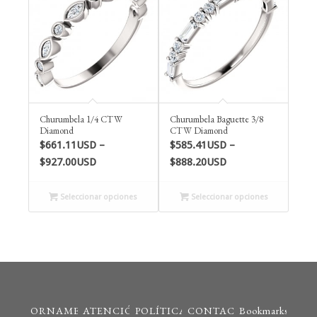
Churumbela 1/4 CTW
Churumbela Baguette 3/8
Diamond
CTW Diamond
$
661.11USD
–
$
585.41USD
–
Price
Price
$
927.00USD
$
888.20USD
range:
range:
$661.11USD
$585.41USD
Seleccionar opciones
Seleccionar opciones
through
through
$927.00USD
$888.20USD
ORNAMENTO
ATENCIÓN
POLÍTICAS
CONTACTO
Bookmarks