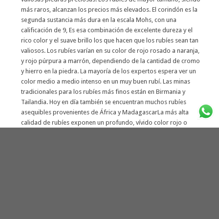
más raros, alcanzan los precios más elevados. El corindón es la
segunda sustancia más dura en la escala Mohs, con una
calificación de 9, Es esa combinación de excelente dureza y el
rico color y el suave brillo los que hacen que los rubíes sean tan
valiosos. Los rubíes varían en su color de rojo rosado a naranja,
y rojo púrpura a marrón, dependiendo de la cantidad de cromo
y hierro en la piedra. La mayoría de los expertos espera ver un
color medio a medio intenso en un muy buen rubí. Las minas
tradicionales para los rubíes más finos están en Birmania y
Tailandia. Hoy en día también se encuentran muchos rubíes
asequibles provenientes de África y MadagascarLa más alta
calidad de rubíes exponen un profundo, vívido color rojo o
rojo-púrpura. El rubí es la piedra de nacimiento de julio en los
Estados Unidos
DIAMANTE NEGRO
El
diamante negro
es una especie de diamante. Si, la mayoría de
estas piedras preciosas son de color blanco, incoloro o
ligeramente teñido de amarillo, pero también hay diamantes de
color rosa, rojo, verde, azul y negro.