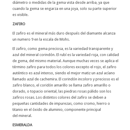
diámetro o medidas de la gema vista desde arriba, ya que
cuando la gema se engarza en una joya, solo su parte superior
es visible.
ZAFIRO
El zafiro es el mineral más duro después del diamante alcanza
un numero 9 en la escala de Mohs.
El zafiro, como gema preciosa, es la variedad transparente y
azul del mineral corindón. El rubí es la variedad roja, con calidad
de gema, del mismo material. Aunque muchas veces se aplica el
término zafiro para todos los colores excepto el rojo, el zafiro
auténtico es azul intenso, siendo el mejor matiz un azul acíano
llamado azul de cachemira. El corindón incoloro y precioso es el
zafiro blanco, el coridón amarillo se llama zafiro amarillo o
dorado, o topacio oriental, las piedras rosas pálido son los
zafiros rosas. Los distintos colores del zafiro se deben a
pequeñas cantidades de impurezas, como cromo, hierro o
titanio en el óxido de aluminio, componente principal
del mineral.
ESMERALDA