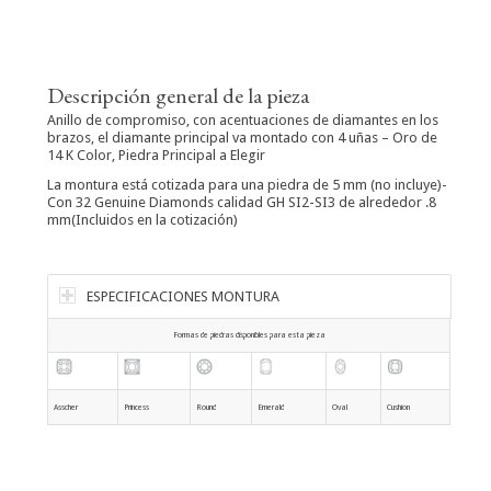
Descripción general de la pieza
Anillo de compromiso, con acentuaciones de diamantes en los
brazos, el diamante principal va montado con 4 uñas – Oro de
14 K Color, Piedra Principal a Elegir
La montura está cotizada para una piedra de 5 mm (no incluye)-
Con 32 Genuine Diamonds calidad GH SI2-SI3 de alrededor .8
mm(Incluidos en la cotización)
ESPECIFICACIONES MONTURA
Formas de piedras disponibles para esta pieza
Asscher
Princess
Round
Emerald
Oval
Cushion