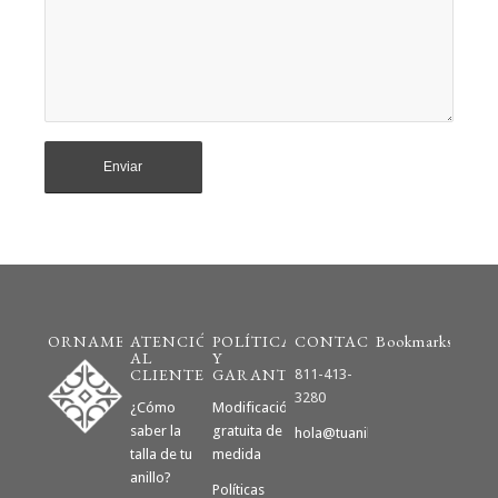
ORNAMENTO
ATENCIÓN
POLÍTICAS
CONTACTO
Bookmarks
AL
Y
CLIENTE
GARANTÍAS
811-413-
3280
¿Cómo
Modificación
saber la
gratuita de
hola@tuanillodecompromiso.m
talla de tu
medida
anillo?
Políticas