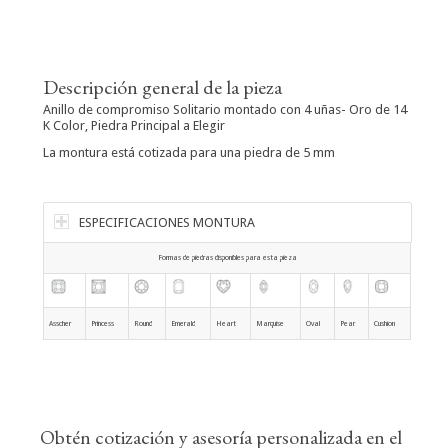
Descripción general de la pieza
Anillo de compromiso Solitario montado con 4 uñas- Oro de 14
K Color, Piedra Principal a Elegir
La montura está cotizada para una piedra de 5 mm
ESPECIFICACIONES MONTURA
Formas de piedras disponibles para esta pieza
Asscher
Princess
Round
Emerald
Heart
Marquise
Oval
Pear
Cushion
Obtén cotización y asesoría personalizada en el