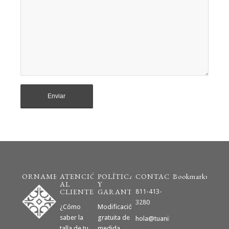
ORNAMENTO
ATENCIÓN
POLÍTICAS
CONTACTO
Bookmarks
AL
Y
CLIENTE
GARANTÍAS
811-413-
3280
¿Cómo
Modificación
saber la
gratuita de
hola@tuanillodecompromiso.m
talla de tu
medida