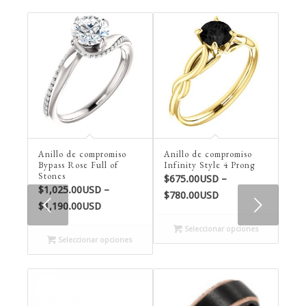
Anillo de compromiso
Anillo de compromiso
Bypass Rose Full of
Infinity Style 4 Prong
Stones
$
675.00USD
–
$
1,025.00USD
–
Price
$
780.00USD
Next
Price
$
1,190.00USD
range:
range:
$675.00USD
Seleccionar opciones
$1,025.00USD
Seleccionar opciones
through
through
$780.00USD
$1,190.00USD