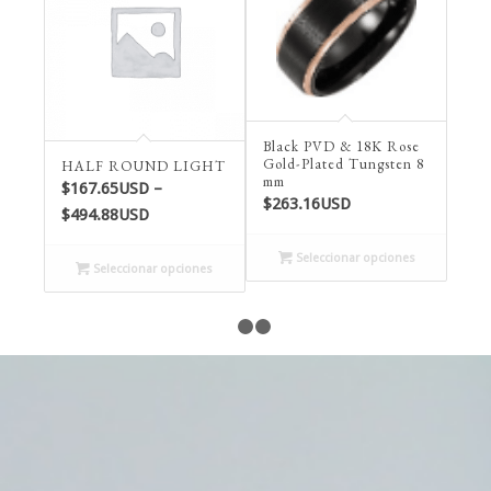
Black PVD & 18K Rose
Gold-Plated Tungsten 8
HALF ROUND LIGHT
mm
$
167.65USD
–
$
263.16USD
Price
$
494.88USD
range:
Seleccionar opciones
$167.65USD
Seleccionar opciones
through
$494.88USD
1
2
3