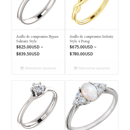
Anillo de compromiso Bypass
Anillo de compromiso Infinity
Solitaire Style
Style 4 Prong
$
825.00USD
–
$
675.00USD
–
Price
Price
$
839.50USD
$
780.00USD
range:
range:
$825.00USD
$675.00USD
Seleccionar opciones
Seleccionar opciones
through
through
$839.50USD
$780.00USD