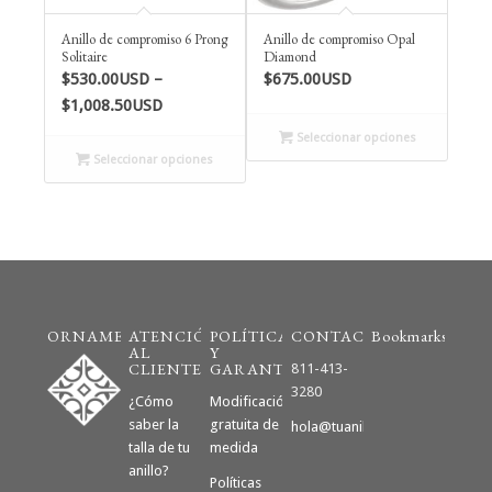
Anillo de compromiso 6 Prong
Anillo de compromiso Opal
Solitaire
Diamond
$
530.00USD
–
$
675.00USD
Price
$
1,008.50USD
range:
Seleccionar opciones
$530.00USD
Seleccionar opciones
through
$1,008.50USD
ORNAMENTO
ATENCIÓN
POLÍTICAS
CONTACTO
Bookmarks
AL
Y
CLIENTE
GARANTÍAS
811-413-
3280
¿Cómo
Modificación
saber la
gratuita de
hola@tuanillodecompromiso.m
talla de tu
medida
anillo?
Políticas