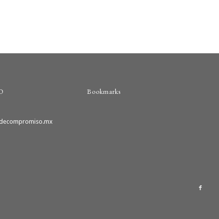
O
Bookmarks
odecompromiso.mx