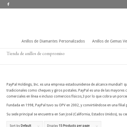
Anillos de Diamantes Personalizados
Anillos de Gemas V
Tienda de anillos de compromiso
PayPal Holdings, Inc. es una empresa estadounidense de alcance mundial1​ qu
tradicionales como cheques y giros postales. PayPal es una de las mayores
comerciales en línea e incluso comercios físicos,3​ por lo que cobra un porcen
Fundada en 1998, PayPal tuvo su OPV en 2002, y convirtiéndose en una filial
Su sede principal se encuentra en San José (California, Estados Unidos), su 
Sort by
Default
Display
15 Products per page