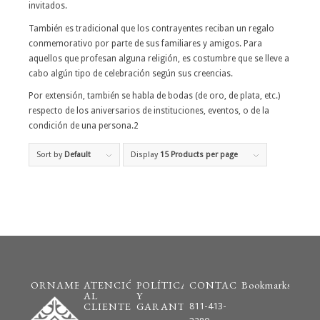
invitados.
También es tradicional que los contrayentes reciban un regalo
conmemorativo por parte de sus familiares y amigos. Para
aquellos que profesan alguna religión, es costumbre que se lleve a
cabo algún tipo de celebración según sus creencias.
Por extensión, también se habla de bodas (de oro, de plata, etc.)
respecto de los aniversarios de instituciones, eventos, o de la
condición de una persona.2
Sort by
Default
Display
15 Products per page
ORNAMENTO
ATENCIÓN
POLÍTICAS
CONTACTO
Bookmarks
AL
Y
CLIENTE
GARANTÍAS
811-413-