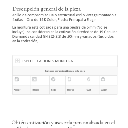
Descripción general de la pieza
Anillo de compromiso Halo estructural estilo vintage montado a
4 uñas – Oro de 14 K Color, Piedra Principal a Elegir
La montura está cotizada para una piedra de 5 mm (No se
incluye)- se consideran en la cotización alrededor de 19 Genuine
Diamonds calidad GH SI2-SI3 de .90 mm y variados (Incluidos
en la cotización)
ESPECIFICACIONES MONTURA
Formas de piedras disponibles para esta pieza
Asscher
Princess
Round
Emerald
Oval
Cushion
Obtén cotización y asesoría personalizada en el