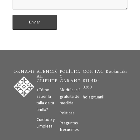
ORNAMENTO
ATENCIÓN
POLÍTICAS
CONTACTO
Bookmarks
AL
Y
CLIENTE
GARANTÍAS
811-413-
3280
¿Cómo
Modificación
saber la
gratuita de
hola@tuanillodecompromiso.m
talla de tu
medida
anillo?
Políticas
Cuidado y
Preguntas
Limpieza
frecuentes